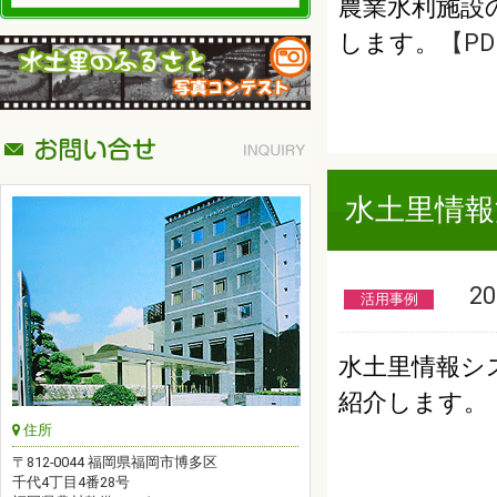
農業水利施設
します。
【PDF
水土里情報
201
活用事例
水土里情報シ
紹介します。
住所
〒812-0044 福岡県福岡市博多区
千代4丁目4番28号