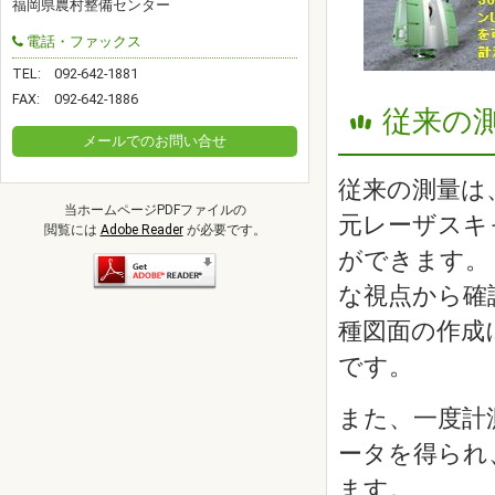
福岡県農村整備センター
電話・ファックス
TEL:
092-642-1881
FAX:
092-642-1886
従来の
メールでのお問い合せ
従来の測量は
当ホームページPDFファイルの
元レーザスキ
閲覧には
Adobe Reader
が必要です。
ができます。
な視点から確
種図面の作成
です。
また、一度計
ータを得られ
ます。