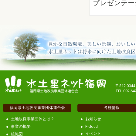
プレゼンテー
〒812-00
TEL 092-64
福岡県土地改良事業団体連合会
各種情報
土地改良事業団体とは？
お知らせ
事業の概要
F-cloud
イベント
組織図