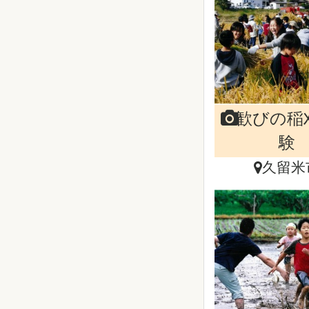
歓びの稲
験
久留米