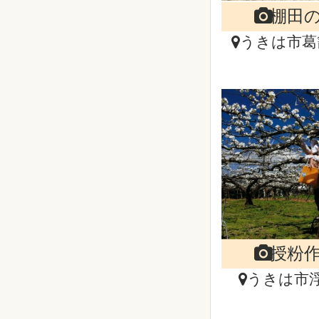
棚田
うきは市葛
授粉
うきは市