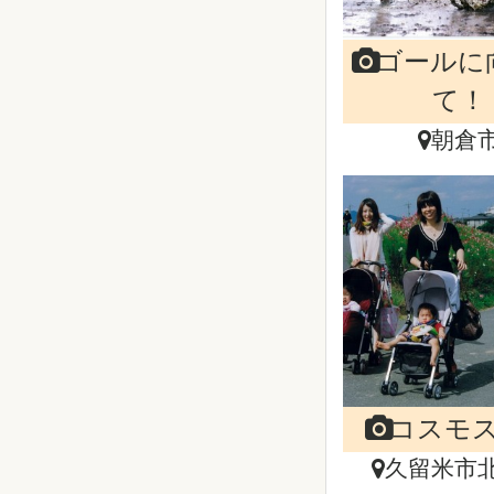
ゴールに
て！
朝倉
コスモ
久留米市