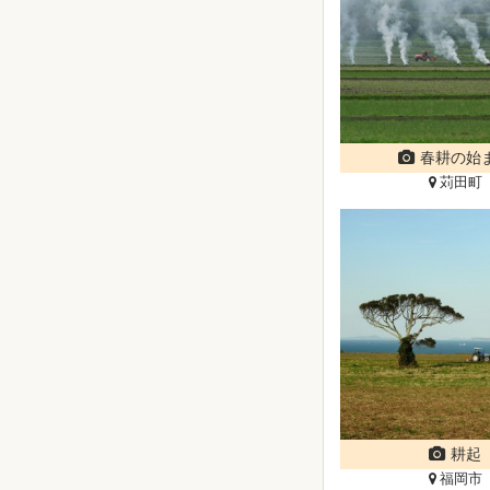
春耕の始
苅田町
耕起
福岡市