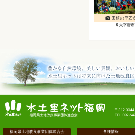
田植の早乙
太宰府市
〒812-00
TEL 092-64
福岡県土地改良事業団体連合会
各種情報