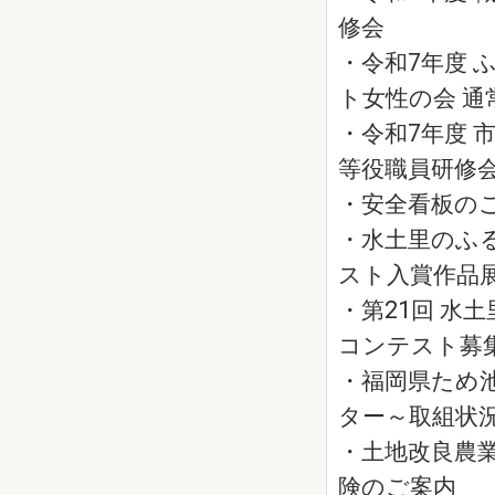
修会
・令和7年度 
ト女性の会 通
・令和7年度 
等役職員研修
・安全看板の
・水土里のふ
スト入賞作品
・第21回 水
コンテスト募
・福岡県ため
ター～取組状
・土地改良農
険のご案内