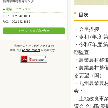
福岡県農村整備センター
電話・ファックス
目次
TEL:
092-642-1881
FAX:
092-642-1886
・会長挨拶
メールでのお問い合せ
・令和7年度 
・令和7年度 
当ホームページPDFファイルの
閲覧には
Adobe Reader
が必要です。
期監査
・農業農村整
・農業農村整
る要望（国）
・九州農業農
会・
土地改良事業
議会 合同政策