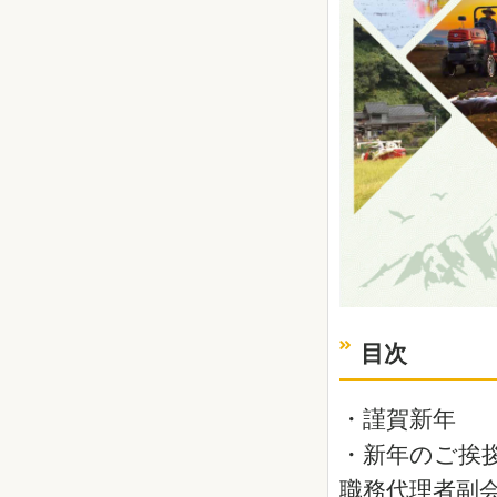
目次
・謹賀新年
・新年のご挨拶
職務代理者副会