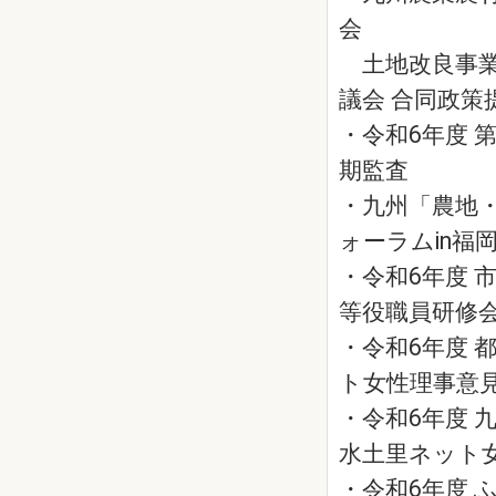
会
土地改良事業
議会 合同政策
・令和6年度 
期監査
・九州「農地
ォーラムin福
・令和6年度 
等役職員研修
・令和6年度 
ト女性理事意
・令和6年度 
水土里ネット
・令和6年度 