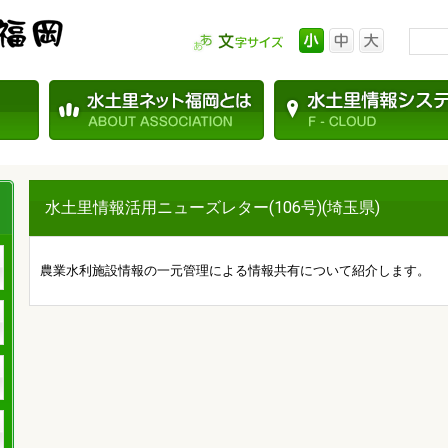
水土里情報活用ニューズレター(106号)(埼玉県)
農業水利施設情報の一元管理による情報共有について紹介します。