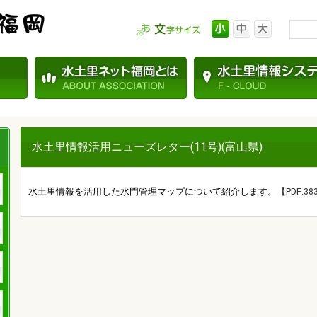
水土里情報活用ニューズレター(11号)(富山県)
水土里情報を活用した水門管理マップについて紹介します。
【PDF:38