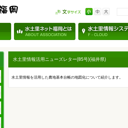
水土里情報活用ニューズレター(85号)(福井県)
水土里情報を活用した農地基本台帳の地図化について紹介します。