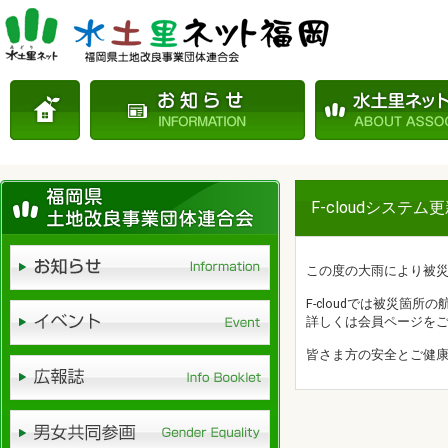
F-cloudシス
この度の大雨により被
F-cloudでは被災箇
詳しくは会員ページを
皆さま方の安全とご健康