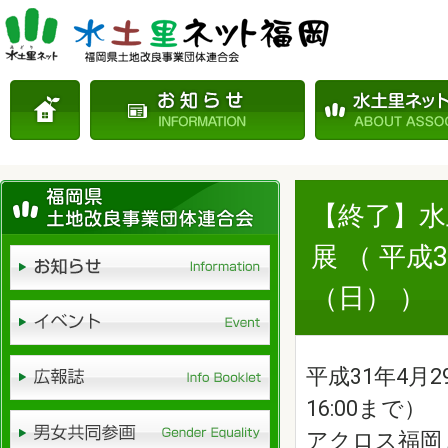
【終了】
展 （ 平成
（日） ）
平成31年4月29
16:00まで）
アクロス福岡