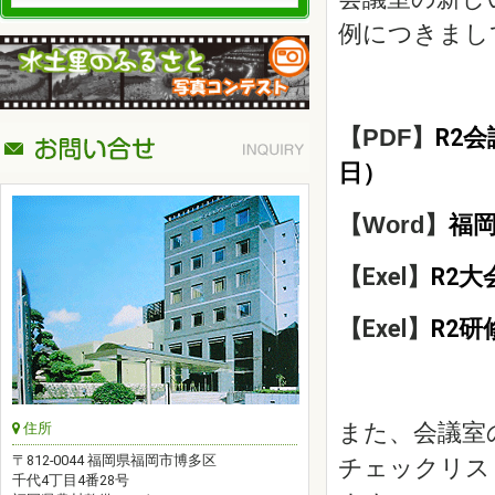
例につきまし
R2
【PDF】
日）
福
【Word】
【Exel】
R2
【Exel】
R2
また、会議室
住所
〒812-0044 福岡県福岡市博多区
チェックリス
千代4丁目4番28号