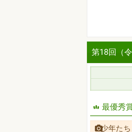
第18回（
最優秀賞
少年たち