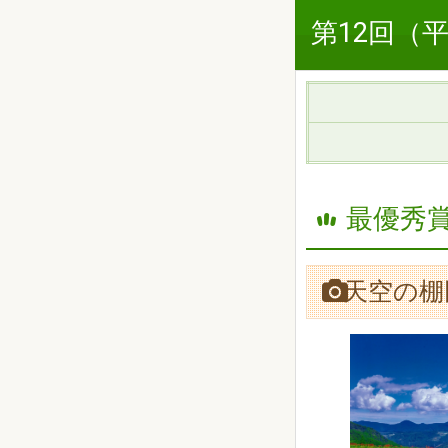
第12回（
最優秀賞
天空の棚