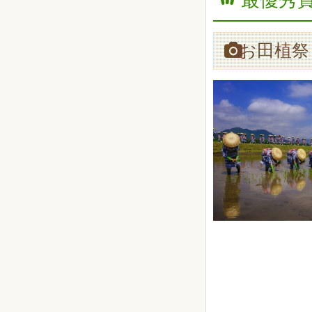
最優秀賞
お田植祭