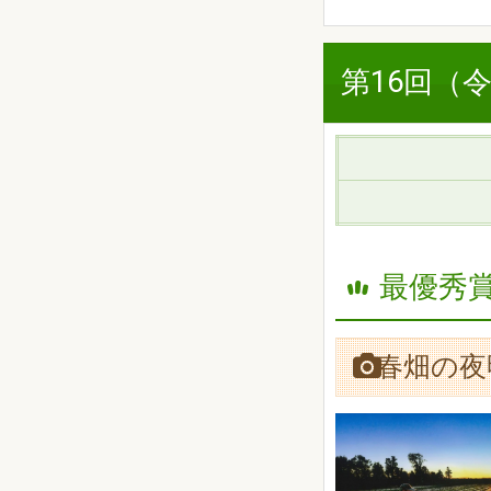
第16回（
最優秀賞
春畑の夜