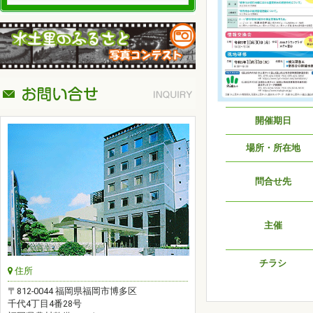
開催期日
場所・所在地
問合せ先
主催
チラシ
住所
〒812-0044 福岡県福岡市博多区
千代4丁目4番28号