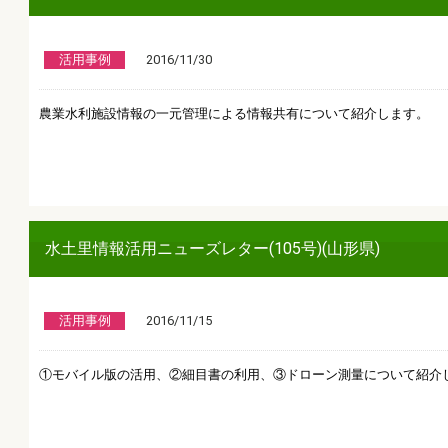
活用事例
2016/11/30
農業水利施設情報の一元管理による情報共有について紹介します。
水土里情報活用ニューズレター(105号)(山形県)
活用事例
2016/11/15
①モバイル版の活用、②細目書の利用、③ドローン測量について紹介