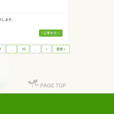
介します。
記事本文へ
7
...
10
...
»
最後 »