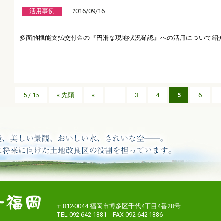
活用事例
2016/09/16
多面的機能支払交付金の『円滑な現地状況確認』への活用について紹
5 / 15
« 先頭
«
...
3
4
5
6
〒812-0044 福岡市博多区千代4丁目4番28号
TEL 092-642-1881 FAX 092-642-1886